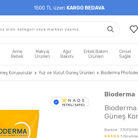
1500 TL üzeri
KARGO BEDAVA
t
Anne
Makyaj
Ağız
Erkek Bakım
Cinsel
m
Bebek
Ürünleri
Bakımı
Ürünleri
Sağlık
üneş Koruyucular
Yüz ve Vücut Güneş Ürünleri
Bioderma Photoder
Bioderma
Bioderma 
Güneş Ko
Barkod :
37011298
1 Yorumlar