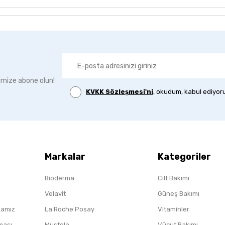
imize abone olun!
KVKK Sözleşmesi'ni
, okudum, kabul ediyor
Markalar
Kategoriler
Bioderma
Cilt Bakımı
Velavit
Güneş Bakımı
ikamız
La Roche Posay
Vitaminler
nması
Mustela
Vücut Bakımı