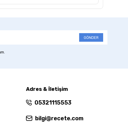
GÖNDER
um.
Adres & İletişim
05321115553
bilgi@recete.com