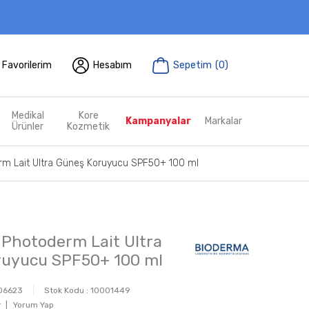
Favorilerim
Hesabım
Sepetim
(
0
)
Medikal
Kore
Kampanyalar
Markalar
Ürünler
Kozmetik
m Lait Ultra Güneş Koruyucu SPF50+ 100 ml
Photoderm Lait Ultra
ruyucu SPF50+ 100 ml
06623
Stok Kodu :
10001449
 |
Yorum Yap