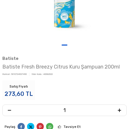
Batiste
Batiste Fresh Breezy Citrus Kuru Şampuan 200ml
Barkod :
5010724527450
Stok Kodu :
40082022
Satış Fiyatı
273,60
TL
Paylaş
Tavsiye Et