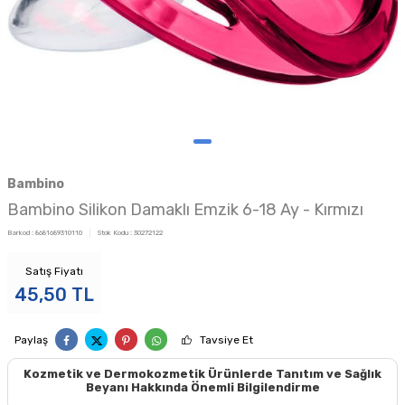
Bambino
Bambino Silikon Damaklı Emzik 6-18 Ay - Kırmızı
Barkod :
8681689310110
Stok Kodu :
30272122
Satış Fiyatı
45,50
TL
Paylaş
Tavsiye Et
Kozmetik ve Dermokozmetik Ürünlerde Tanıtım ve Sağlık
Beyanı Hakkında Önemli Bilgilendirme