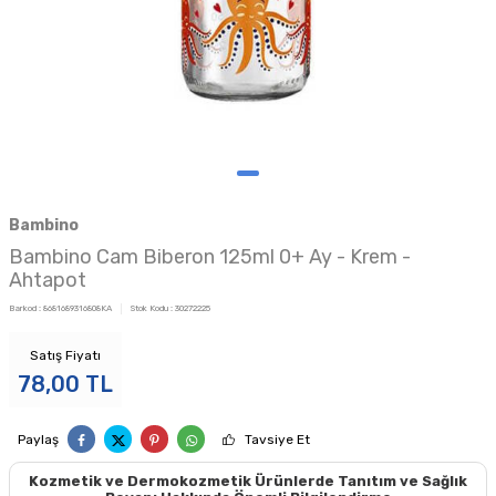
Bambino
Bambino Cam Biberon 125ml 0+ Ay - Krem -
Ahtapot
Barkod :
8681689316808KA
Stok Kodu :
30272225
Satış Fiyatı
78,00
TL
Paylaş
Tavsiye Et
Kozmetik ve Dermokozmetik Ürünlerde Tanıtım ve Sağlık