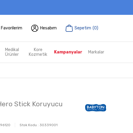
Favorilerim
Hesabım
Sepetim
(
0
)
Medikal
Kore
Kampanyalar
Markalar
Ürünler
Kozmetik
ero Stick Koruyucu
96120
Stok Kodu :
30339001