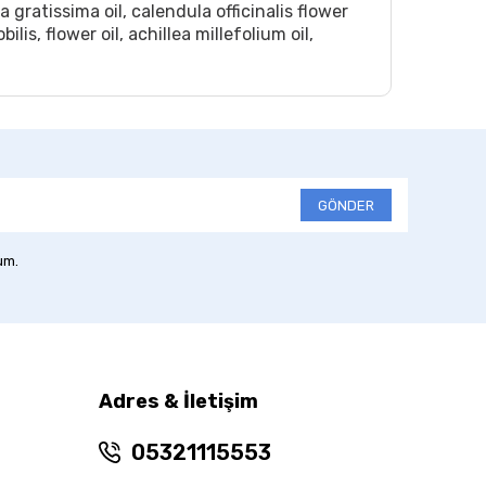
gratissima oil, calendula officinalis flower
lis, flower oil, achillea millefolium oil,
GÖNDER
um.
Adres & İletişim
05321115553