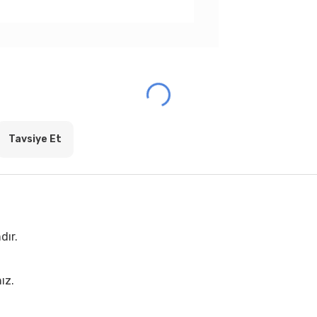
Tavsiye Et
dır.
ız.