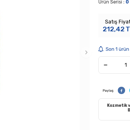
Ürün Serisi :
0
Satış Fiyat
212,42
T
Son 1 ürün
Paylaş
Kozmetik v
B