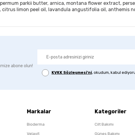
permum parkii butter, arnica, montana flower extract, persea 
itrus limon peel oil, lavandula angustifolia oil, anthemis nobi
imize abone olun!
KVKK Sözleşmesi'ni
, okudum, kabul ediyor
Markalar
Kategoriler
Bioderma
Cilt Bakımı
Velavit
Güneş Bakımı