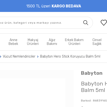
1500 TL üzeri
KARGO BEDAVA
t
Anne
Makyaj
Ağız
Erkek Bakım
Cinsel
m
Bebek
Ürünleri
Bakımı
Ürünleri
Sağlık
Vücut Nemlendiriciler
Babyton Hero Stick Koruyucu Balm 5ml
Babyton
Babyton H
Balm 5ml
Barkod :
86839165