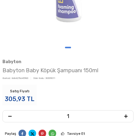
Babyton
Babyton Baby Köpük Şampuanı 150ml
Barkod :
8684278645983
Stok Kodu :
30339011
Satış Fiyatı
305,93
TL
Paylaş
Tavsiye Et