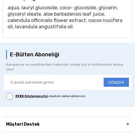
aqua, lauryl glucoside, coco- glucoside, glycerin,
glyceryl oleate, aloe barbadensis leaf juice,
calendula officinalis flower extract, cocos nucifera
oil, lavandula angustifolia oil.
E-Bülten Aboneliği
Kampanya ve yeniliklerden haberdar olmak için e-bültenimize abone
olun!
GÖNDER
KVKK Sözleşmesi'ni
, okudum, kabul ediyorum.
Müşteri Destek