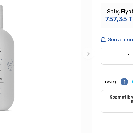
Satış Fiyat
757,35
T
Son 5 ürün
Paylaş
Kozmetik v
B