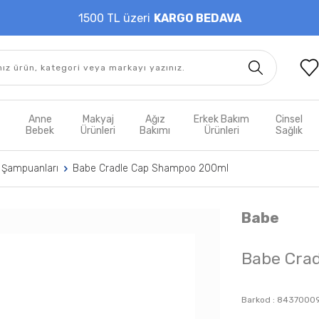
1500 TL üzeri
KARGO BEDAVA
t
Anne
Makyaj
Ağız
Erkek Bakım
Cinsel
m
Bebek
Ürünleri
Bakımı
Ürünleri
Sağlık
 Şampuanları
Babe Cradle Cap Shampoo 200ml
Babe
Babe Cra
Barkod :
8437000