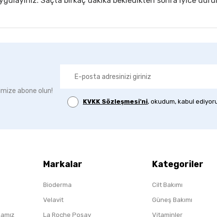
gulayınız. Saçta birkaç dakika bekledikten sonra iyice duru
imize abone olun!
KVKK Sözleşmesi'ni
, okudum, kabul ediyor
Markalar
Kategoriler
Bioderma
Cilt Bakımı
Velavit
Güneş Bakımı
ikamız
La Roche Posay
Vitaminler