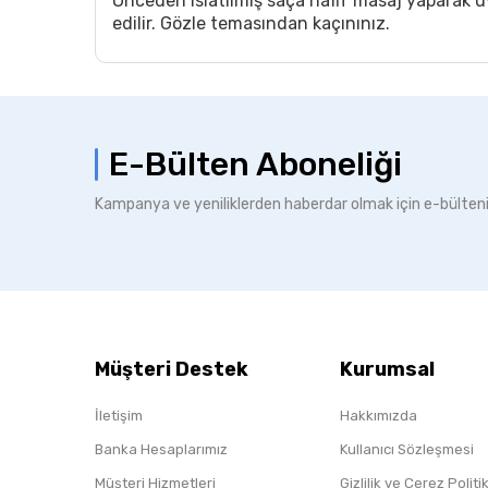
Önceden ıslatılmış saça hafif masaj yaparak uy
edilir. Gözle temasından kaçınınız.
E-Bülten Aboneliği
Kampanya ve yeniliklerden haberdar olmak için e-bülten
Müşteri Destek
Kurumsal
İletişim
Hakkımızda
Banka Hesaplarımız
Kullanıcı Sözleşmesi
Müşteri Hizmetleri
Gizlilik ve Çerez Polit