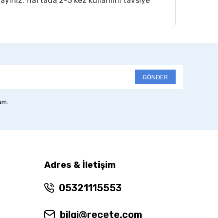
layınız. Haftada 2-3 kez kullanımı tavsiye
GÖNDER
um.
Adres & İletişim
05321115553
bilgi@recete.com