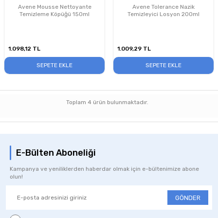
Avene Mousse Nettoyante
Avene Tolerance Nazik
Temizleme Köpüğü 150ml
Temizleyici Losyon 200ml
1.098,12
TL
1.009,29
TL
SEPETE EKLE
SEPETE EKLE
Toplam
4
ürün bulunmaktadır.
E-Bülten Aboneliği
Kampanya ve yeniliklerden haberdar olmak için e-bültenimize abone
olun!
GÖNDER