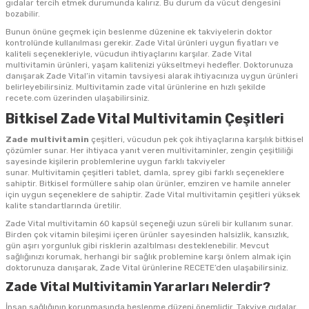
gıdalar tercih etmek durumunda kalırız. Bu durum da vücut dengesini
bozabilir.
Bunun önüne geçmek için beslenme düzenine ek takviyelerin doktor
kontrolünde kullanılması gerekir.
Zade Vital
ürünleri uygun fiyatları ve
kaliteli seçenekleriyle, vücudun ihtiyaçlarını karşılar.
Zade Vital
multivitamin
ürünleri, yaşam kalitenizi yükseltmeyi hedefler. Doktorunuza
danışarak Zade Vital’in vitamin tavsiyesi alarak ihtiyacınıza uygun ürünleri
belirleyebilirsiniz.
Multivitamin zade vital
ürünlerine en hızlı şekilde
recete.com üzerinden ulaşabilirsiniz.
Bitkisel Zade Vital Multivitamin Çeşitleri
Zade multivitamin
çeşitleri, vücudun pek çok ihtiyaçlarına karşılık bitkisel
çözümler sunar. Her ihtiyaca yanıt veren multivitaminler, zengin çeşitliliği
sayesinde kişilerin problemlerine uygun farklı takviyeler
sunar.
Multivitamin
çeşitleri tablet, damla, sprey gibi farklı seçeneklere
sahiptir. Bitkisel formüllere sahip olan ürünler, emziren ve hamile anneler
için uygun seçeneklere de sahiptir. Zade Vital multivitamin çeşitleri yüksek
kalite standartlarında üretilir.
Zade Vital multivitamin 60 kapsül
seçeneği uzun süreli bir kullanım sunar.
Birden çok vitamin bileşimi içeren ürünler sayesinden halsizlik, kansızlık,
gün aşırı yorgunluk gibi risklerin azaltılması desteklenebilir. Mevcut
sağlığınızı korumak, herhangi bir sağlık problemine karşı önlem almak için
doktorunuza danışarak,
Zade Vital
ürünlerine RECETE’den ulaşabilirsiniz.
Zade Vital Multivitamin Yararları Nelerdir?
İnsan sağlığının korunmasında beslenme düzeni önemlidir. Takviye gıdalar,