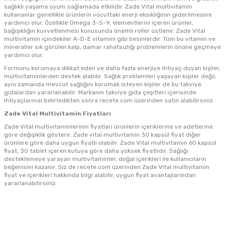
sağlıklı yaşama uyum sağlamada etkilidir.
Zade Vital multivitamin
kullananlar
genellikle ürünlerin vücuttaki enerji eksikliğinin giderilmesine
yardımcı olur. Özellikle Omega 3-5-9, elementlerini içeren ürünler,
bağışıklığın kuvvetlenmesi konusunda önemli roller üstlenir.
Zade Vital
multivitamin içindekiler
A-D-E vitamini gibi besinlerdir. Tüm bu vitamin ve
mineraller sık görülen kalp, damar rahatsızlığı problemlerin önüne geçmeye
yardımcı olur.
Formunu korumaya dikkat eden ve daha fazla enerjiye ihtiyaç duyan kişiler,
multivitaminlerden destek alabilir. Sağlık problemleri yaşayan kişiler değil,
aynı zamanda mevcut sağlığını korumak isteyen kişiler de bu takviye
gıdalardan yararlanabilir. Markanın takviye gıda çeşitleri içerisinde
ihtiyaçlarınızı belirledikten sonra recete.com üzerinden satın alabilirsiniz.
Zade Vital Multivitamin Fiyatları
Zade Vital
multivitaminlerinin fiyatları ürünlerin içeriklerine ve adetlerine
göre değişiklik gösterir.
Zade vital multivitamin 30 kapsül fiyat
diğer
ürünlere göre daha uygun fiyatlı olabilir.
Zade Vital multivitamin 60 kapsül
fiyat, 30 tablet içeren kutuya göre daha yüksek fiyatlıdır. Sağlığı
desteklemeye yarayan multivitaminler, doğal içerikleri ile kullanıcıların
beğenisini kazanır. Siz de recete.com üzerinden Zade Vital multivitamin
fiyat ve içerikleri hakkında bilgi alabilir, uygun fiyat avantajlarından
yararlanabilirsiniz.