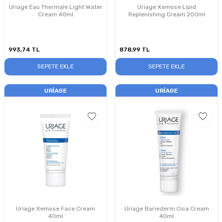
Uriage Eau Thermale Light Water
Uriage Xemose Lipid
Cream 40ml
Replenishing Cream 200ml
993,74
TL
878,99
TL
SEPETE EKLE
SEPETE EKLE
URIAGE
URIAGE
Uriage Xemose Face Cream
Uriage Bariederm Cica Cream
40ml
40ml