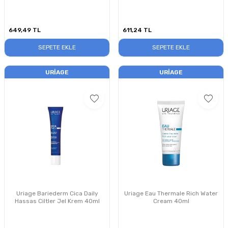
649,49
TL
611,24
TL
SEPETE EKLE
SEPETE EKLE
URIAGE
URIAGE
Uriage Bariederm Cica Daily
Uriage Eau Thermale Rich Water
Hassas Ciltler Jel Krem 40ml
Cream 40ml