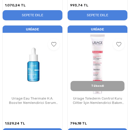
1.070,24
TL
993,74
TL
SEPETE EKLE
SEPETE EKLE
URIAGE
URIAGE
Tükendi
Uriage Eau Thermale H.A.
Uriage Tolederm Control Kuru
Booster Nemlendirici Serum
Ciltler İçin Nemlendirici Bakım
30ml
Kremi 40ml
1.529,24
TL
796,18
TL