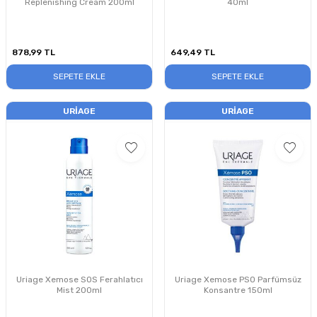
Replenishing Cream 200ml
40ml
878,99
TL
649,49
TL
SEPETE EKLE
SEPETE EKLE
URIAGE
URIAGE
Uriage Xemose SOS Ferahlatıcı
Uriage Xemose PSO Parfümsüz
Mist 200ml
Konsantre 150ml