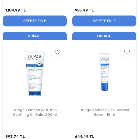
1.184,99
TL
955,49
TL
SEPETE EKLE
SEPETE EKLE
URIAGE
URIAGE
Uriage Xemose Anti-Itch
Uriage Xemose Göz Çevresi
Soothing Oil Balm 200ml
Bakımı 15ml
993,74
TL
649,49
TL