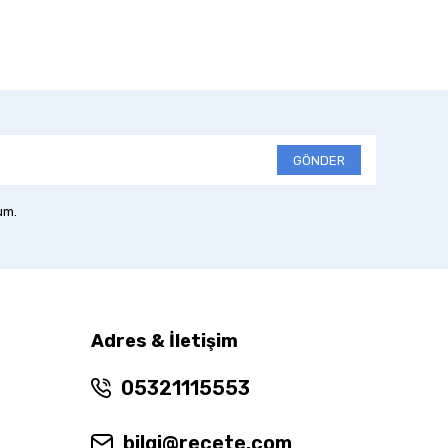
GÖNDER
um.
Adres & İletişim
05321115553
bilgi@recete.com