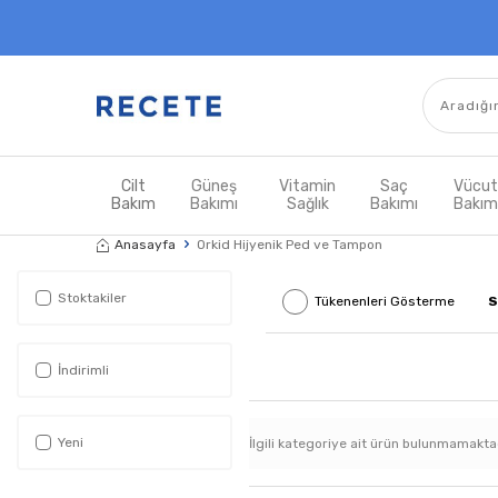
Cilt
Güneş
Vitamin
Saç
Vücu
Bakım
Bakımı
Sağlık
Bakımı
Bakı
Anasayfa
Orkid Hijyenik Ped ve Tampon
Stoktakiler
Tükenenleri Gösterme
S
İndirimli
Yeni
İlgili kategoriye ait ürün bulunmamakta