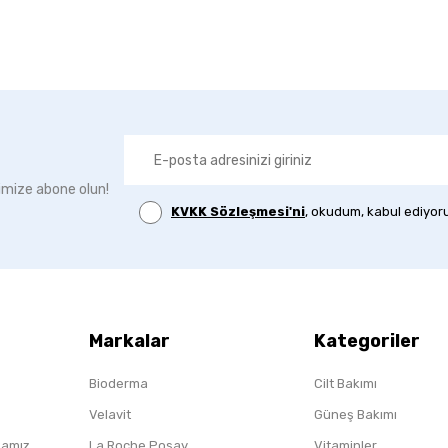
imize abone olun!
KVKK Sözleşmesi'ni
, okudum, kabul ediyor
Markalar
Kategoriler
Bioderma
Cilt Bakımı
Velavit
Güneş Bakımı
ikamız
La Roche Posay
Vitaminler