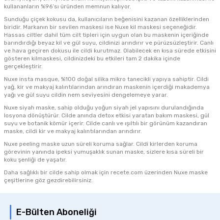
kullananların %96’sı üründen memnun kalıyor.
Sunduğu çiçek kokusu da, kullanıcıların beğenisini kazanan özelliklerinden
biridir. Markanın bir sevilen maskesi ise
Nuxe kil maskesi
seçeneğidir.
Hassas ciltler dahil tüm cilt tipleri için uygun olan bu maskenin içeriğinde
barındırdığı beyaz kil ve gül suyu, cildinizi arındırır ve pürüzsüzleştirir. Canlı
ve hava geçiren dokusu ile cildi kurutmaz. Olabilecek en kısa sürede etkisini
gösteren kilmaskesi, cildinizdeki bu etkileri tam 2 dakika içinde
gerçekleştirir.
Nuxe insta masque, %100 doğal silika mikro tanecikli yapıya sahiptir. Cildi
yağ, kir ve makyaj kalıntılarından arındıran maskenin içerdiği makademya
yağı ve gül suyu cildin nem seviyesini dengelemeye yarar.
Nuxe siyah maske,
sahip olduğu yoğun siyah jel yapısını durulandığında
losyona dönüştürür. Cilde anında detox etkisi yaratan bakım maskesi, gül
suyu ve botanik kömür içerir. Cilde canlı ve ışıltılı bir görünüm kazandıran
maske, cildi kir ve makyaj kalıntılarından arındırır.
Nuxe peeling maske
uzun süreli koruma sağlar. Cildi kirlerden koruma
görevinin yanında ipeksi yumuşaklık sunan maske, sizlere kısa süreli bir
koku şenliği de yaşatır.
Daha sağlıklı bir cilde sahip olmak için recete.com üzerinden Nuxe maske
çeşitlerine göz gezdirebilirsiniz.
E-Bülten Aboneliği