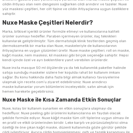
cildin ihtiyacı olan nem dengesini sağlarken cildi arındırır ve tazeler.
Nuxe
yüz maskesi
çeşitleri, her cilt tipine ve cildin ihtiyaçlarına uygun özelliklere
sahiptir.
Nuxe Maske Çeşitleri Nelerdir?
Marka, bitkisel içerikli ürünler formüle etmeyi ve kullanıcılarına kaliteli
ürünler sunmayı hedefler. Paraben içermeyen ürünler, ilaç teknikleri
kullanılarak geliştirilmiştir. Tüm dermatolojik klinik testlerden geçmiş olan
dermokozmetik bir marka olan Nuxe, maskeleriyle de kullanıcılarının
ihtiyaçlarına en uygun çözümleri üretir.
Nuxe maske
çeşitleri; roll on maske,
kağıt maske, nem maskesi, kil maskesi gibi birçok seçeneğe sahiptir. Hepsi
kendi içinde özel ve ayrı beklentilere yanıt verebilen ürünlerdir.
Nuxe insta masque 50 ml
ölçülerde ya da tek kullanımlık paketler halinde
satışa sunduğu maskeler sizlere her koşulda rahat bir kullanım imkanı
sağlar. Bu konu hakkında daha fazla bilgi almak kullanıcı tavsiyelerine
ulaşmak için recete.com’u ziyaret edebilirsiniz.
Nuxe arındırıcı
maske
kullananlar yorum bölümlerini inceleyebilir, satın almak için
hemen
harekete geçebilirsiniz.
Nuxe Maske ile Kısa Zamanda Etkin Sonuçlar
Nuxe, kolay bir kullanım sunarken en etkin sonuçlara ulaşmayı da
hedefliyor.
Nuxe peeling
gibi ürünlerini kullanıcılarına en faydalı olacak
şekilde formüle ediyor. Nuxe kâğıt maske tüm cilt tiplerine uygun olması ile
en pratil ve etkili ürünlerinden biridir. Leke karşıtı ve pürüzsüzleştirici olma
özelliği ile öne çıkan kağıt maske, düzenli kullanımda gözle görülür şekilde
cildi iyileştiriyor. Ayrıca cildin homojenleşmesi, ışıltı ve tazelik kazanması ile