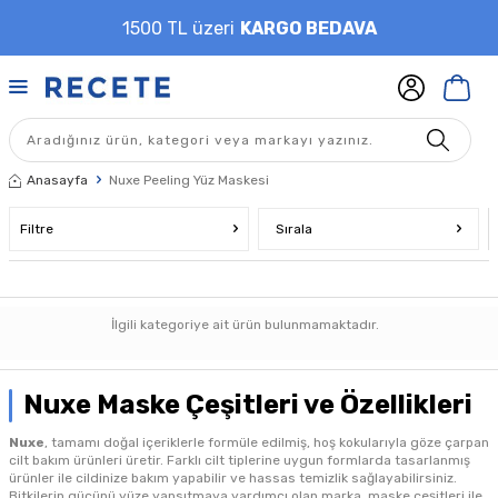
1500 TL üzeri
KARGO BEDAVA
Anasayfa
Nuxe Peeling Yüz Maskesi
Filtre
Sırala
İlgili kategoriye ait ürün bulunmamaktadır.
Nuxe Maske Çeşitleri ve Özellikleri
Nuxe
, tamamı doğal içeriklerle formüle edilmiş, hoş kokularıyla göze çarpan
cilt bakım ürünleri üretir. Farklı cilt tiplerine uygun formlarda tasarlanmış
ürünler ile cildinize bakım yapabilir ve hassas temizlik sağlayabilirsiniz.
Bitkilerin gücünü yüze yansıtmaya yardımcı olan marka, maske çeşitleri ile