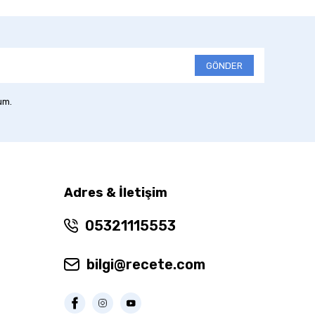
GÖNDER
um.
Adres & İletişim
05321115553
bilgi@recete.com