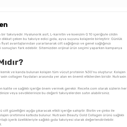
jen
ir takviyedir. Hyalunorik asit, L-karnitin ve koenzim Q 10 içeriğiyle cildin
dikkat çeken bu takviye edici gıda, ayva suyunu kolajenle birleştirir. Günlük
 fiyat avantajlarından yararlanarak cilt sağlığınızı ve genel sağlığınızı
kili sonuçları fark edebilir. Sitemizden orijinal ürün seçimi yaparken kampanya
Mıdır?
 Kas, kemik ve kanda bulunan kolajen tüm vücut proteinin %30’nu oluşturur. Kolajen
traxin collagen faydaları arasında yer alan en önemli etkilerden biridir. Nutraxin
ken kalite ve sağlıklı içeriğe önem vermek gerekir. Recete.com olarak sizlerin her
inize veya sevdiklerinize bu değerli takviyelerden satın alabilirsiniz.
ilt güzelliğini açığa çıkaracak etkili içeriğe sahiptir. Biotin ve çinko ile
lajen üretimine katkıda bulunur. Nutraxin Beauty Gold Collagen ürünü sağlıklı
lı içerik özellikleriyle sağlıklı gıda takviyesi olarak değerlendirilebilir.
z.