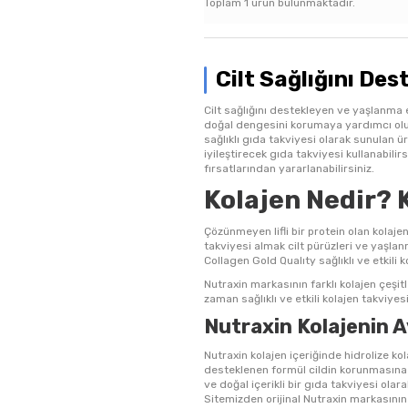
Toplam
1
ürün bulunmaktadır.
Cilt Sağlığını De
Cilt sağlığını destekleyen ve yaşlanma e
doğal dengesini korumaya yardımcı olur.
sağlıklı gıda takviyesi olarak sunulan ür
iyileştirecek gıda takviyesi kullanabilir
fırsatlarından yararlanabilirsiniz.
Kolajen Nedir? 
Çözünmeyen lifli bir protein olan kolaje
takviyesi almak cilt pürüzleri ve yaşlan
Collagen Gold Qualıty sağlıklı ve etkili 
Nutraxin markasının farklı kolajen çeşit
zaman sağlıklı ve etkili kolajen takviye
Nutraxin Kolajenin Av
Nutraxin kolajen içeriğinde hidrolize kol
desteklenen formül cildin korunmasına y
ve doğal içerikli bir gıda takviyesi olara
Sitemizden orijinal Nutraxin markasının k