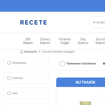
Cilt
Güneş
Vitamin
Saç
Vücu
Bakım
Bakımı
Sağlık
Bakımı
Bakı
Anasayfa
nutraxin kolajen collagen
Stoktakiler
Tükenenleri Gösterme
S
İndirimli
NUTRAXIN
Yeni