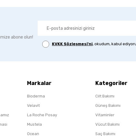
imize abone olun!
KVKK Sözleşmesi'ni
, okudum, kabul ediyor
Markalar
Kategoriler
Bioderma
Cilt Bakımı
Velavit
Güneş Bakımı
ikamız
La Roche Posay
Vitaminler
nması
Mustela
Vücut Bakımı
Ocean
Saç Bakımı