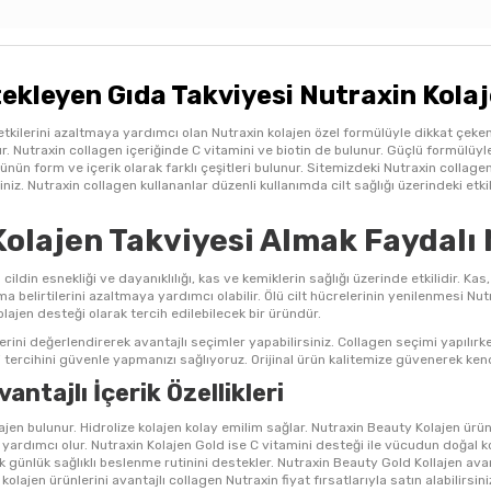
stekleyen Gıda Takviyesi Nutraxin Kola
tkilerini azaltmaya yardımcı olan Nutraxin kolajen özel formülüyle dikkat çeken b
 Nutraxin collagen içeriğinde C vitamini ve biotin de bulunur. Güçlü formülüyle 
ünün form ve içerik olarak farklı çeşitleri bulunur. Sitemizdeki Nutraxin collagen
siniz. Nutraxin collagen kullananlar düzenli kullanımda cilt sağlığı üzerindeki et
Kolajen Takviyesi Almak Faydalı 
n cildin esnekliği ve dayanıklılığı, kas ve kemiklerin sağlığı üzerinde etkilidir.
ma belirtilerini azaltmaya yardımcı olabilir. Ölü cilt hücrelerinin yenilenmesi Nu
kolajen desteği olarak tercih edilebilecek bir üründür.
lerini değerlendirerek avantajlı seçimler yapabilirsiniz. Collagen seçimi yapılır
si tercihini güvenle yapmanızı sağlıyoruz. Orijinal ürün kalitemize güvenerek kend
antajlı İçerik Özellikleri
ajen bulunur. Hidrolize kolajen kolay emilim sağlar. Nutraxin Beauty Kolajen ürünü c
ardımcı olur. Nutraxin Kolajen Gold ise C vitamini desteği ile vücudun doğal ko
k günlük sağlıklı beslenme rutinini destekler. Nutraxin Beauty Gold Kollajen avantaj
olajen ürünlerini avantajlı collagen Nutraxin fiyat fırsatlarıyla satın alabilirsini