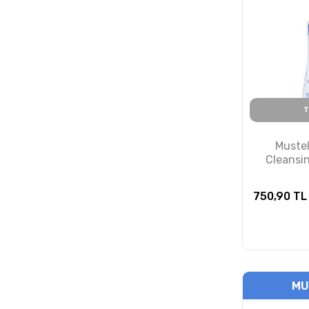
T
Mustel
Cleansi
750,90
TL
MU