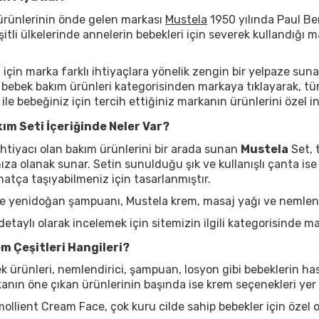
rünlerinin önde gelen markası
Mustela
1950 yılında Paul Ber
tli ülkelerinde annelerin bebekleri için severek kullandığı 
için marka farklı ihtiyaçlara yönelik zengin bir yelpaze suna
bebek bakım ürünleri kategorisinden markaya tıklayarak, tüm 
le bebeğiniz için tercih ettiğiniz markanın ürünlerini özel indi
ım Seti İçeriğinde Neler Var?
ihtiyacı olan bakım ürünlerini bir arada sunan
Mustela
Set, 
a olanak sunar. Setin sunulduğu şık ve kullanışlı çanta ise
atça taşıyabilmeniz için tasarlanmıştır.
de yenidoğan şampuanı, Mustela krem, masaj yağı ve nemlen
 detaylı olarak incelemek için sitemizin ilgili kategorisinde m
m Çeşitleri Hangileri?
 ürünleri, nemlendirici, şampuan, losyon gibi bebeklerin has
kanın öne çıkan ürünlerinin başında ise krem seçenekleri yer
ollient Cream Face, çok kuru cilde sahip bebekler için özel o