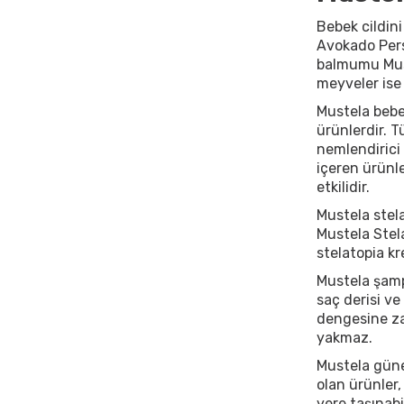
Bebek cildini
Avokado Perse
balmumu Muste
meyveler ise 
Mustela bebek
ürünlerdir. 
nemlendirici 
içeren ürünl
etkilidir.
Mustela stela
Mustela Stela
stelatopia kr
Mustela şamp
saç derisi v
dengesine za
yakmaz.
Mustela güne
olan ürünler,
yere taşınabil