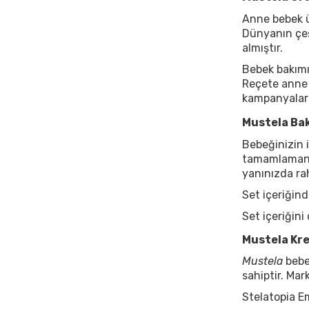
Anne bebek ü
Dünyanın çeşi
almıştır.
Bebek bakımı 
Reçete anne 
kampanyalar i
Mustela Bak
Bebeğinizin 
tamamlamanız
yanınızda rah
Set içeriğin
Set içeriğini
Mustela Kre
Mustela
bebek
sahiptir. Mar
Stelatopia Em