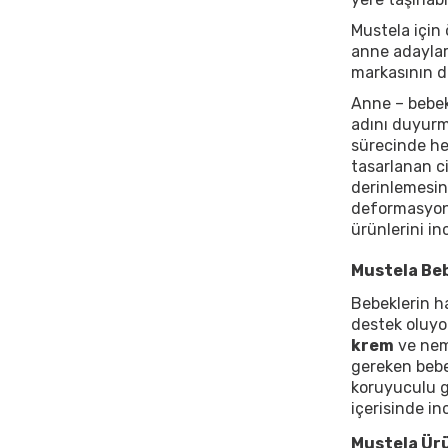
Mustela için 
anne adayları
markasının do
Anne – bebek
adını duyurma
sürecinde he
tasarlanan c
derinlemesin
deformasyonl
ürünlerini inc
Mustela Beb
Bebeklerin h
destek oluyor
krem
ve neml
gereken bebek
koruyuculu gü
içerisinde in
Mustela Ürü