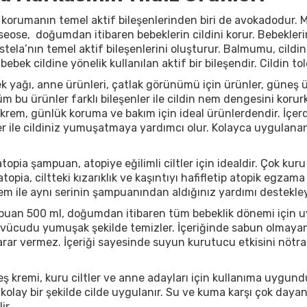
 korumanın temel aktif bileşenlerinden biri de avokadodur. M
ose, doğumdan itibaren bebeklerin cildini korur. Bebeklerin ci
la’nın temel aktif bileşenlerini oluşturur. Balmumu, cildin 
bebek cildine yönelik kullanılan aktif bir bileşendir. Cildin tol
 yağı, anne ürünleri, çatlak görünümü için ürünler, güneş ür
Tüm bu ürünler farklı bileşenler ile cildin nem dengesini ko
krem, günlük koruma ve bakım için ideal ürünlerdendir. İçerd
er ile cildiniz yumuşatmaya yardımcı olur. Kolayca uygulana
topia şampuan, atopiye eğilimli ciltler için idealdir. Çok kur
topia, ciltteki kızarıklık ve kaşıntıyı hafifletip atopik egz
em ile aynı serinin şampuanından aldığınız yardımı destekleyeb
uan 500 ml, doğumdan itibaren tüm bebeklik dönemi için u
e vücudu yumuşak şekilde temizler. İçeriğinde sabun olmayan 
rar vermez. İçeriği sayesinde suyun kurutucu etkisini nötral
ş kremi, kuru ciltler ve anne adayları için kullanıma uygund
 kolay bir şekilde cilde uygulanır. Su ve kuma karşı çok daya
ir.