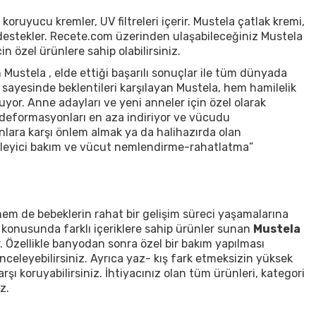
 koruyucu kremler, UV filtreleri içerir. Mustela çatlak kremi,
ı destekler. Recete.com üzerinden ulaşabileceğiniz Mustela
n özel ürünlere sahip olabilirsiniz.
 Mustela , elde ettiği başarılı sonuçlar ile tüm dünyada
ri sayesinde beklentileri karşılayan Mustela, hem hamilelik
r. Anne adayları ve yeni anneler için özel olarak
k deforma
syonları en aza indiriyor ve vücudu
ara karşı önlem almak ya da halihazırda olan
kleyici bakım ve vücut nemlendirme-rahatlatma”
hem de bebeklerin rahat bir gelişim süreci yaşamalarına
eri konusunda farklı içeriklere sahip ürünler sunan
Mustela
or. Özellikle banyodan sonra özel bir bakım yapılması
inceleyebilirsiniz. Ayrıca yaz- kış fark etmeksizin yüksek
rşı koruyabilirsiniz. İhtiyacınız olan tüm ürünleri, kategori
z.