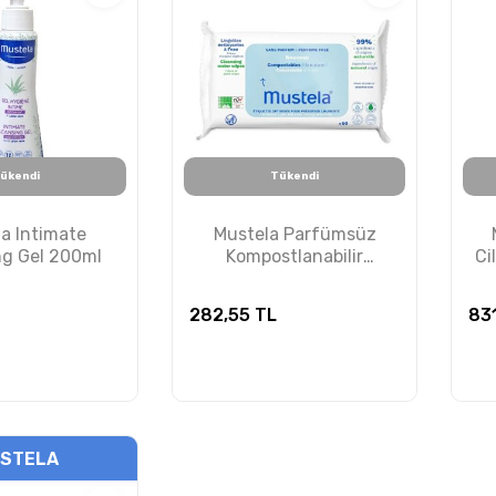
ükendi
Tükendi
a Intimate
Mustela Parfümsüz
ng Gel 200ml
Kompostlanabilir
Ci
Temizleme Mendili 60
Adet
282,55
TL
83
STELA