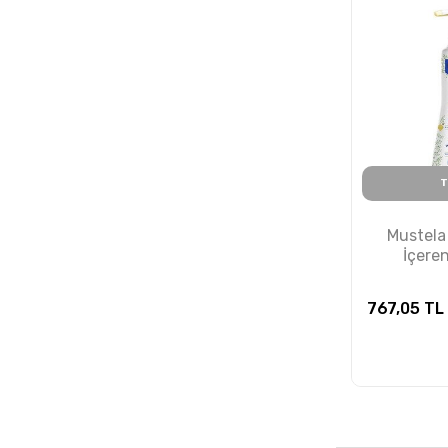
T
Mustela
İçeren
Şampu
767,05
TL