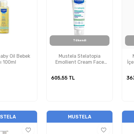
Tükendi
aby Oil Bebek
Mustela Stelatopia
ı 100ml
Emollient Cream Face
İç
40ml
605,55
TL
36
STELA
MUSTELA