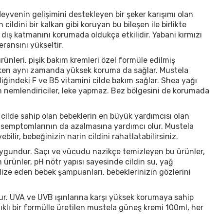
eyvenin gelişimini destekleyen bir şeker karışımı olan
ldini bir kalkan gibi koruyan bu bileşen ile birlikte
dış katmanını korumada oldukça etkilidir. Yabani kırmızı
eransını yükseltir.
ünleri, pişik bakım kremleri özel formüle edilmiş
rurken aynı zamanda yüksek koruma da sağlar. Mustela
iğindeki F ve B5 vitamini cilde bakım sağlar. Shea yağı
n nemlendiriciler, leke yapmaz. Bez bölgesini de korumada
u cilde sahip olan bebeklerin en büyük yardımcısı olan
ama semptomlarının da azalmasına yardımcı olur. Mustela
ilir, bebeğinizin narin cildini rahatlatabilirsiniz.
ygundur. Saçı ve vücudu nazikçe temizleyen bu ürünler,
ürünler, pH nötr yapısı sayesinde cildin su, yağ
ize eden bebek şampuanları, bebeklerinizin gözlerini
ur. UVA ve UVB ışınlarına karşı yüksek korumaya sahip
nıklı bir formülle üretilen mustela güneş kremi 100ml, her