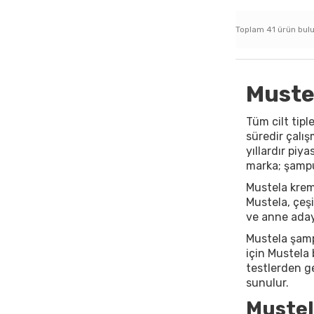
Toplam
41
ürün bul
Mustel
Tüm cilt tipl
süredir çalış
yıllardır piy
marka; şampua
Mustela krem 
Mustela, çeşi
ve anne adayl
Mustela şampu
için Mustela 
testlerden g
sunulur.
Mustel