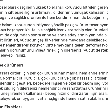
özel olarak seçilen yüksek toleranslı koruyucu filtreler içeren
nın cilt esnekliğini artırmayı, ciltlerinin yumuşak kalmasın
ğal ve sağlıklı ürünleri ile hem kendiniz hem de bebeğiniz içi
 bakımı konusunda ihtiyaca yönelik pek çok ürün tasarlay
an
yı başarıyor. Kaliteli ve sağlıklı içeriklere sahip olan ürünle
m de doğumdan sonra anne ve anne adaylarının yanında oluyo
ilt ürünleri, vücudun çeşitli yerlerinde meydana gelebilece
e nemlendirerek koruyor. Ciltte meydana gelen deformasyonl
arın görünümünü iyileştirmek için dilerseniz “vücut deste
eleyebilirsiniz.
ek Ürünleri
assas ciltleri için pek çok ürün sunan marka, hem annelerin 
. Normal cilt, kuru cilt, çok kuru cilt ve çok hassas cilt tipl
endirici çeşitleri, bebeklere kişisel ve özel bir bakım sağlıy
 cildi için dilerseniz nemlendirici ve rahatlatma ürünlerini 
neş kremleri kullanarak bebeğinizin cildini zararlı ışınlara ka
celeyerek en uygun fiyatlar eşliğinde hemen satın alabilirsini
n Fiyatları