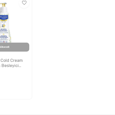
ükendi
 Cold Cream
 Besleyici
an 300ml