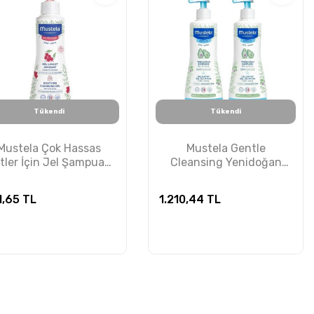
Tükendi
Tükendi
Mustela Çok Hassas
Mustela Gentle
ltler İçin Jel Şampuan
Cleansing Yenidoğan
300ml
Şampuanı 2x500ml
1,65
TL
1.210,44
TL