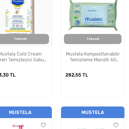
Tükendi
Tükendi
Mustela Cold Cream
Mustela Kompostlanabilir
eren Temizleyici Sabun
Temizleme Mendili 60
100g
Adet
3,30
TL
282,55
TL
MUSTELA
MUSTELA