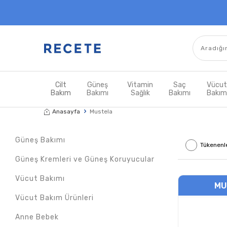
Cilt
Güneş
Vitamin
Saç
Vücu
Bakım
Bakımı
Sağlık
Bakımı
Bakı
Anasayfa
Mustela
Güneş Bakımı
Tükenenl
Güneş Kremleri ve Güneş Koruyucular
Vücut Bakımı
MU
Vücut Bakım Ürünleri
Anne Bebek