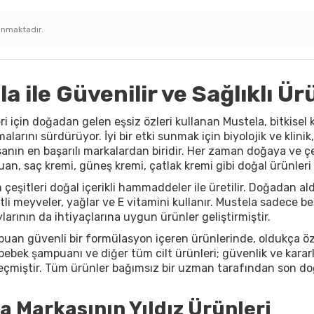
unmaktadır.
a ile Güvenilir ve Sağlıklı Ü
eri için doğadan gelen eşsiz özleri kullanan Mustela, bitkisel k
malarını sürdürüyor. İyi bir etki sunmak için biyolojik ve klini
asanın en başarılı markalardan biridir. Her zaman doğaya ve 
n, saç kremi, güneş kremi, çatlak kremi gibi doğal ürünleri k
çeşitleri doğal içerikli hammaddeler ile üretilir. Doğadan al
tli meyveler, yağlar ve E vitamini kullanır. Mustela sadece 
arının da ihtiyaçlarına uygun ürünler geliştirmiştir.
an güvenli bir formülasyon içeren ürünlerinde, oldukça özenl
bebek şampuanı ve diğer tüm cilt ürünleri; güvenlik ve kararlılı
eçmiştir. Tüm ürünler bağımsız bir uzman tarafından son doğ
a Markasının Yıldız Ürünleri