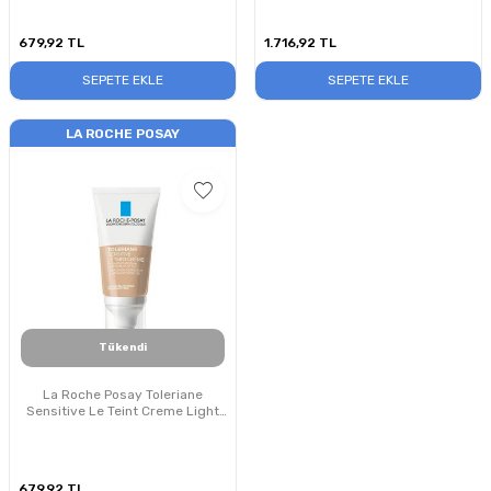
679,92
TL
1.716,92
TL
SEPETE EKLE
SEPETE EKLE
LA ROCHE POSAY
Tükendi
La Roche Posay Toleriane
Sensitive Le Teint Creme Light
50ml
679,92
TL