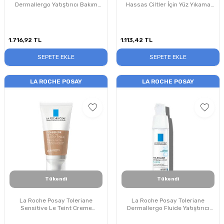
Dermallergo Yatıştırıcı Bakım
Hassas Ciltler İçin Yüz Yıkama
Kremi 40ml
Jeli 150 ml
1.716,92
TL
1.113,42
TL
SEPETE EKLE
SEPETE EKLE
LA ROCHE POSAY
LA ROCHE POSAY
Tükendi
Tükendi
La Roche Posay Toleriane
La Roche Posay Toleriane
Sensitive Le Teint Creme
Dermallergo Fluide Yatıştırıcı
Medium 50ml
Bakım Kremi 40 ml