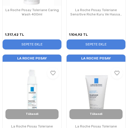
La Roche Posay Toleriane Caring
La Roche Posay Toleriane
Wash 400ml
Sensitive Riche Kuru Ve Hassas
Ciltler İçin Yatıştıran Nemlendirici
Krem 40 ml
1.317,42
TL
1.104,92
TL
SEPETE EKLE
SEPETE EKLE
LA ROCHE POSAY
LA ROCHE POSAY
Tükendi
Tükendi
La Roche Posay Toleriane
La Roche Posay Toleriane