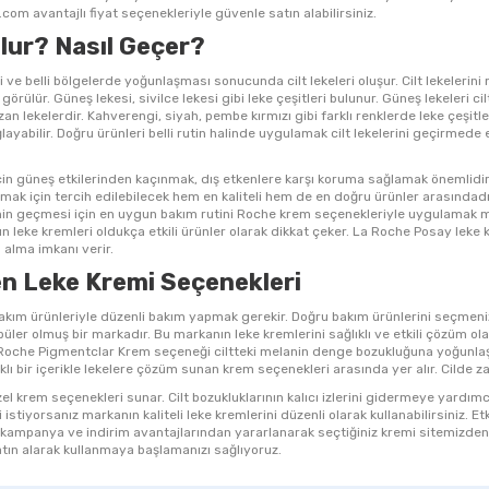
com avantajlı fiyat seçenekleriyle güvenle satın alabilirsiniz.
Olur? Nasıl Geçer?
i ve belli bölgelerde yoğunlaşması sonucunda cilt lekeleri oluşur. Cilt lekelerini
örülür. Güneş lekesi, sivilce lekesi gibi leke çeşitleri bulunur. Güneş lekeleri c
n lekelerdir. Kahverengi, siyah, pembe kırmızı gibi farklı renklerde leke çeşitleri
ayabilir. Doğru ürünleri belli rutin halinde uygulamak cilt lekelerini geçirmede e
çin güneş etkilerinden kaçınmak, dış etkenlere karşı koruma sağlamak önemlidir. 
lmak için tercih edilebilecek hem en kaliteli hem de en doğru ürünler arasındadır.
erinin geçmesi için en uygun bakım rutini Roche krem seçenekleriyle uygulamak
anın leke kremleri oldukça etkili ürünler olarak dikkat çeker. La Roche Posay le
 alma imkanı verir.
ren Leke Kremi Seçenekleri
 bakım ürünleriyle düzenli bakım yapmak gerekir. Doğru bakım ürünlerini seçmen
püler olmuş bir markadır. Bu markanın leke kremlerini sağlıklı ve etkili çözüm ola
oche Pigmentclar Krem seçeneği ciltteki melanin denge bozukluğuna yoğunlaşır. 
ı bir içerikle lekelere çözüm sunan krem seçenekleri arasında yer alır. Cilde za
özel krem seçenekleri sunar. Cilt bozukluklarının kalıcı izlerini gidermeye yardı
stiyorsanız markanın kaliteli leke kremlerini düzenli olarak kullanabilirsiniz. Et
 kampanya ve indirim avantajlarından yararlanarak seçtiğiniz kremi sitemizden si
tın alarak kullanmaya başlamanızı sağlıyoruz.