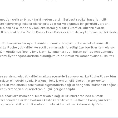
 meydan getiren birçok farklı neden vardır. Serbest radikal hasarları cilt
iltte kahverengi lekeler olarak ortaya çıkar ve olumsuz bir görüntü yaratır.
 olabilir. La Roche sivilce leke kremi gibi etkili kremleri düzenli olarak
tkili olacaktır. La Roche Posay Leke Giderici Krem ile keyfinizi kaçıran lekelerle
Cilt bariyerini koruyan kremler bu noktada etkilidir. Laros leke kremi cilt
 La Roche çok kaliteli ve etkili bir markadır. Ürettiği özel içerikler tam olarak
 mümkündür. La Roche leke kremi kullananlar rutin bakım sonrasında zamanla
ke kremi fiyat seçeneklerinde sunduğumuz indirimler ve kampanyalar bu kaliteli
ize yardımcı olacak kaliteli marka seçenekleri sunuyoruz. La Roche Posay tüm
rak tercih edebilirsiniz. Markanın leke kremleri cilt lekelerinin gerçekten
Cilt yapısındaki renk verici pigmentlerin sağlıklı dengesini bulmasını sağlar.
rar vermeden cildi arındıran güçlü içeriğe sahiptir.
mcı olacak leke kremlerini bu markanın sağlıklı ürünleri arasında bulmak
kili sonuçlar alarak hayatınıza kalite katabilirsiniz. La Roche Posay yüz leke
pariş edebilirsiniz. Recete.com olarak kaliteli markaların en iyi ürün