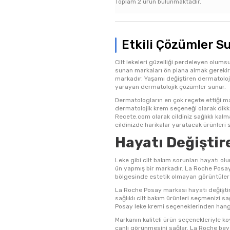
Toplam
2
ürün bulunmaktadır.
Etkili Çözümler S
Cilt lekeleri güzelliği perdeleyen olumsuz 
sunan markaları ön plana almak gerekir.
markadır. Yaşamı değiştiren dermatoloji
yarayan dermatolojik çözümler sunar.
Dermatologların en çok reçete ettiği ma
dermatolojik krem seçeneği olarak dikkat
Recete.com olarak cildiniz sağlıklı kalm
cildinizde harikalar yaratacak ürünleri sa
Hayatı Değişti
Leke gibi cilt bakım sorunları hayatı o
ün yapmış bir markadır. La Roche Posay s
bölgesinde estetik olmayan görüntüler y
La Roche Posay markası hayatı değiştire
sağlıklı cilt bakım ürünleri seçmenizi s
Posay leke kremi seçeneklerinden hangis
Markanın kaliteli ürün seçenekleriyle ko
canlı görünmesini sağlar. La Roche beyaz