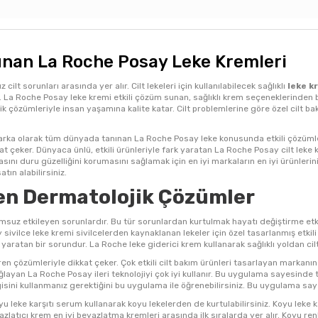
unan La Roche Posay Leke Kremleri
cilt sorunları arasında yer alır. Cilt lekeleri için kullanılabilecek sağlıklı
leke k
 La Roche Posay leke kremi etkili çözüm sunan, sağlıklı krem seçeneklerinden b
k çözümleriyle insan yaşamına kalite katar. Cilt problemlerine göre özel cilt ba
rka olarak tüm dünyada tanınan La Roche Posay leke konusunda etkili çözümleriyl
 çeker. Dünyaca ünlü, etkili ürünleriyle fark yaratan La Roche Posay cilt leke kre
asını duru güzelliğini korumasını sağlamak için en iyi markaların en iyi ürünlerin
tın alabilirsiniz.
ren Dermatolojik Çözümler
lumsuz etkileyen sorunlardır. Bu tür sorunlardan kurtulmak hayatı değiştirme et
ivilce leke kremi sivilcelerden kaynaklanan lekeler için özel tasarlanmış etkili b
aratan bir sorundur. La Roche leke giderici krem kullanarak sağlıklı yoldan cil
n çözümleriyle dikkat çeker. Çok etkili cilt bakım ürünleri tasarlayan markanın
ağlayan La Roche Posay ileri teknolojiyi çok iyi kullanır. Bu uygulama sayesinde 
ini kullanmanız gerektiğini bu uygulama ile öğrenebilirsiniz. Bu uygulama sayes
yu leke karşıtı serum kullanarak koyu lekelerden de kurtulabilirsiniz. Koyu leke 
latıcı krem en iyi beyazlatma kremleri arasında ilk sıralarda yer alır. Koyu ren