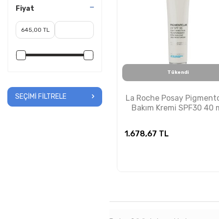
Fiyat
Tükendi
SEÇIMI FILTRELE
La Roche Posay Pigmentc
Bakım Kremi SPF30 40 
1.678,67
TL