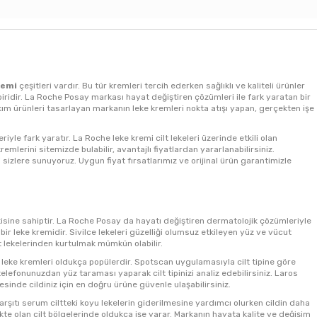
remi
çeşitleri vardır. Bu tür kremleri tercih ederken sağlıklı ve kaliteli ürünler
iridir. La Roche Posay markası hayat değiştiren çözümleri ile fark yaratan bir
kım ürünleri tasarlayan markanın leke kremleri nokta atışı yapan, gerçekten işe
e fark yaratır. La Roche leke kremi cilt lekeleri üzerinde etkili olan
mlerini sitemizde bulabilir, avantajlı fiyatlardan yararlanabilirsiniz.
i sizlere sunuyoruz. Uygun fiyat fırsatlarımız ve orijinal ürün garantimizle
kisine sahiptir. La Roche Posay da hayatı değiştiren dermatolojik çözümleriyle
ir leke kremidir. Sivilce lekeleri güzelliği olumsuz etkileyen yüz ve vücut
t lekelerinden kurtulmak mümkün olabilir.
 leke kremleri oldukça popülerdir. Spotscan uygulamasıyla cilt tipine göre
telefonunuzdan yüz taraması yaparak cilt tipinizi analiz edebilirsiniz. Laros
inde cildiniz için en doğru ürüne güvenle ulaşabilirsiniz.
karşıtı serum ciltteki koyu lekelerin giderilmesine yardımcı olurken cildin daha
kte olan cilt bölgelerinde oldukça işe yarar. Markanın hayata kalite ve değişim