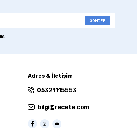
GÖNDER
um.
Adres & İletişim
05321115553
bilgi@recete.com