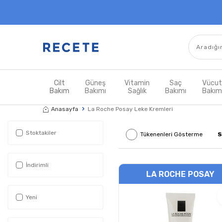
Cilt
Güneş
Vitamin
Saç
Vücu
Bakım
Bakımı
Sağlık
Bakımı
Bakı
Anasayfa
La Roche Posay Leke Kremleri
Stoktakiler
Tükenenleri Gösterme
S
İndirimli
LA ROCHE POSAY
Yeni