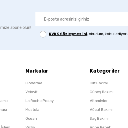
imize abone olun!
KVKK Sözleşmesi'ni
, okudum, kabul ediyor
Markalar
Kategoriler
Bioderma
Cilt Bakımı
Velavit
Güneş Bakımı
ikamız
La Roche Posay
Vitaminler
nması
Mustela
Vücut Bakımı
Ocean
Saç Bakımı
/ İşlem
Vichy
Anne Bebek