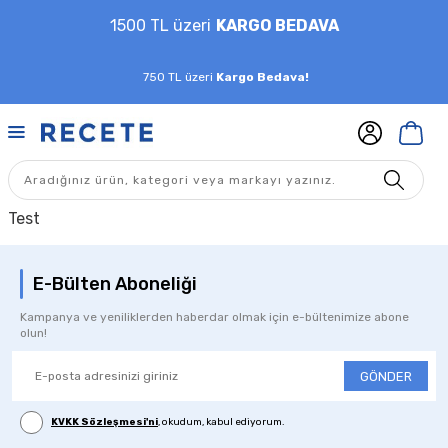
1500 TL üzeri
KARGO BEDAVA
750 TL üzeri
Kargo Bedava!
Test
E-Bülten Aboneliği
Kampanya ve yeniliklerden haberdar olmak için e-bültenimize abone
olun!
GÖNDER
KVKK Sözleşmesi'ni
, okudum, kabul ediyorum.